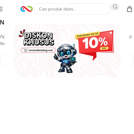
Nothing Found
Apologies, but no results were found. Perhaps searching will help
find a related post.