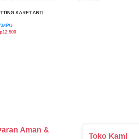
ITTING GANTUNG/
ITTING KARET ANTI
IR/ FITTING CAFE/
AMPU
ITTING TEMBAGA
p
12.500
aran Aman &
Toko Kami