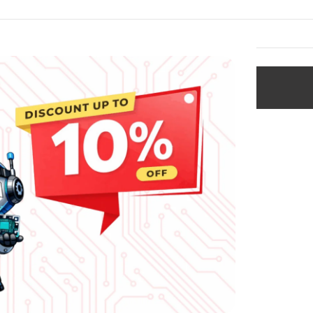
i
Lacak Pesanan
SOLD
OUT