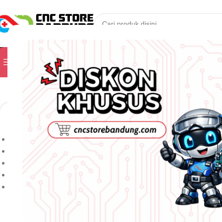
PILIH KATEGORI
Kunjungi Toko Kam
Jelajahi Produk
Kategori
Menampilkan semua 2 hasil
ALAT UKUR
Urutkan berdasarkan
ALAT UKUR
Popularitas
Rating Rata-rata
Produk Terbaru
Harga: terendah ke tertinggi
Harga: tertinggi ke terendah
COLOR
Filter berdasarkan harga