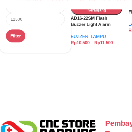
Tambah Ke
F
Keranjang
F
AD16-22SM Flash
A
L
Buzzer Light Alarm
F
R
Indicator – DC12V
Filter
BUZZER
,
LAMPU
DC24V AC220V Lampu
Rp
10.500
–
Rp
11.500
Indikator Bunyi Merah
Hijau
Pembay