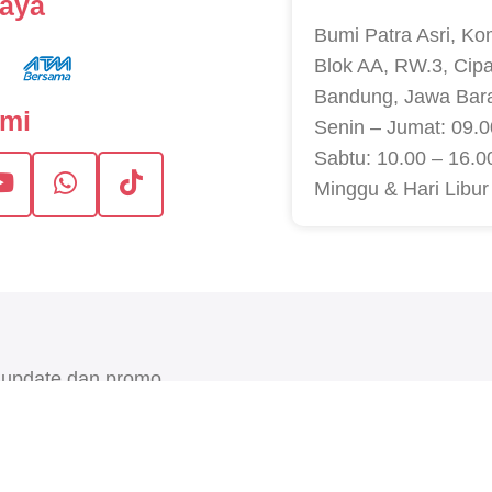
caya
Bumi Patra Asri, Ko
Blok AA, RW.3, Cip
Bandung, Jawa Bar
ami
Senin – Jumat: 09.0
Sabtu: 10.00 – 16.0
Minggu & Hari Libur
 update dan promo
G
. All rights reserved.
Terms & Conditions
•
This site is protected by reCAP