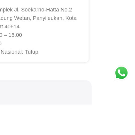
mplek Jl. Soekarno-Hatta No.2
adung Wetan, Panyileukan, Kota
at 40614
0 – 16.00
0
 Nasional: Tutup
TCHA.