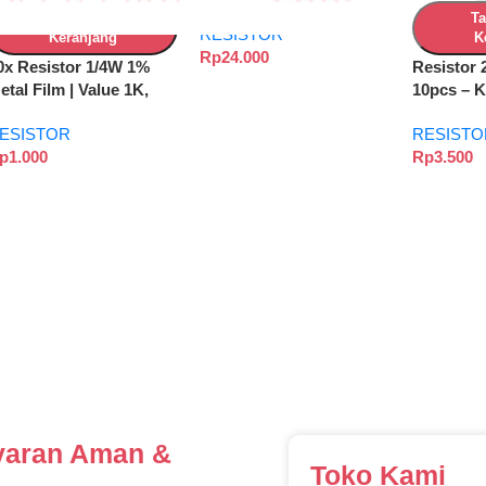
Nilai Resistor per 20PCS
Tambah Ke
T
RESISTOR
untuk Proyek Elektronik
Keranjang
K
Rp
24.000
0x Resistor 1/4W 1%
Resistor 
etal Film | Value 1K,
10pcs – 
0K, 220, 330, 4K7, 10,
Elektroni
ESISTOR
RESISTO
00, 470 Ohm untuk
p
1.000
Rp
3.500
rduino & Elektronika
IY
aran Aman &
Toko Kami