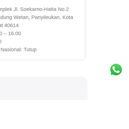
mplek Jl. Soekarno-Hatta No.2
adung Wetan, Panyileukan, Kota
at 40614
0 – 16.00
0
 Nasional: Tutup
TCHA.