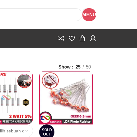
MENU
Show
25
50
SOLD
OUT