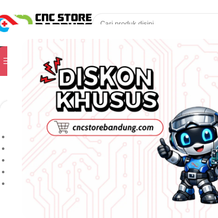
PILIH KATEGORI
Kunjungi Toko Kam
Jelajahi Produk
Kategori
Menampilkan semua 5 hasil
ALAT UKUR
Urutkan berdasarkan
ALAT UKUR
Popularitas
Rating Rata-rata
Produk Terbaru
Harga: terendah ke tertinggi
Harga: tertinggi ke terendah
10X RESISTOR 1 M
V
Filter berdasarkan harga
MEGA OHM 1/4W