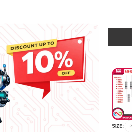
i
Lacak Pesanan
Paket 600PCS Resistor
ARIAN
SIZE
1/4W 1 Metal Film – 30