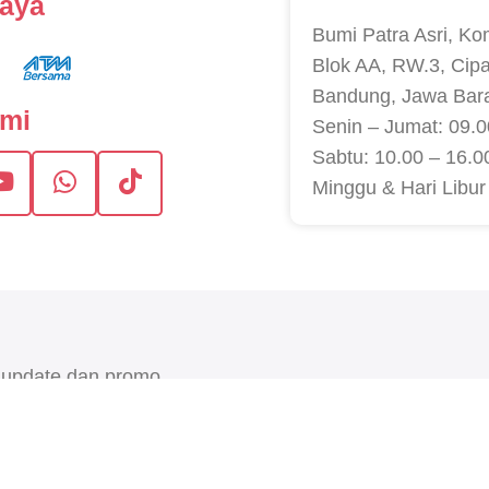
caya
Bumi Patra Asri, Ko
Blok AA, RW.3, Cip
Bandung, Jawa Bar
ami
Senin – Jumat: 09.0
Sabtu: 10.00 – 16.0
Minggu & Hari Libur
 update dan promo
G
. All rights reserved.
Terms & Conditions
•
This site is protected by reCAP