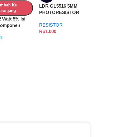
ambah Ke
LDR GL5516 5MM
eranjang
PHOTORESISTOR
2 Watt 5% Isi
PHOTO RESISTOR GL
RESISTOR
Komponen
5516
Rp
1.000
k DIY & Arduino
R