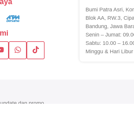
caya
Bumi Patra Asri, Ko
Blok AA, RW.3, Cip
Bandung, Jawa Bar
ami
Senin – Jumat: 09.0
Sabtu: 10.00 – 16.0
Minggu & Hari Libur
 update dan promo
G
. All rights reserved.
Terms & Conditions
•
This site is protected by reCAP