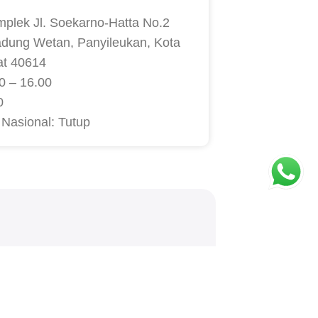
mplek Jl. Soekarno-Hatta No.2
adung Wetan, Panyileukan, Kota
at 40614
0 – 16.00
0
 Nasional: Tutup
TCHA.