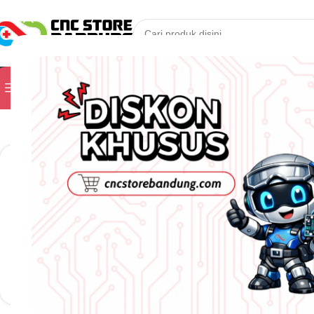
PILIH KATEGORI
Kunjungi Toko Kam
Jelajahi Produk
Kategori
Tidak ada produk yang ditemuka
ALAT UKUR
Filter berdasarkan harga
ALAT UKUR
Filter