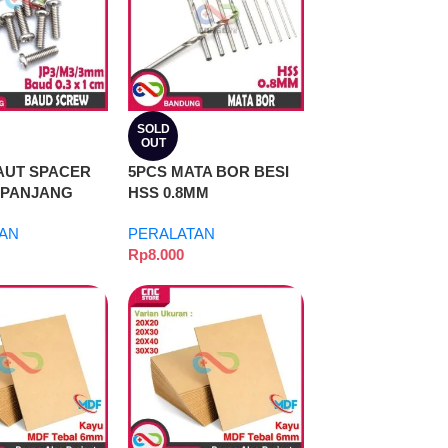
SOLD
OUT
AUT SPACER
5PCS MATA BOR BESI
 PANJANG
HSS 0.8MM
AN
PERALATAN
Rp
8.000