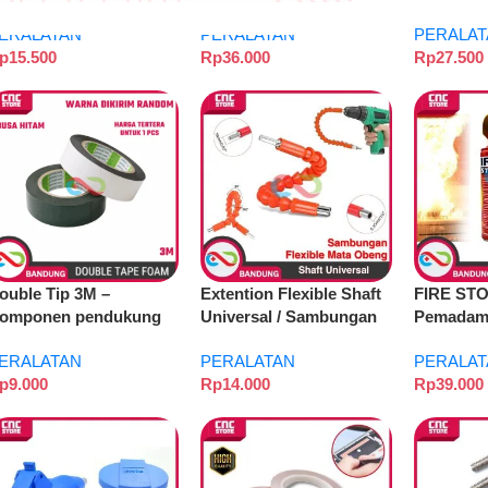
RANSPARAN MARGA
MATRAS SOLDER MAT
PVC Pape
ERALATAN
PERALATAN
PERALAT
IPTA- 3MM
TATAKAN SOLDER
p
15.500
Rp
36.000
Rp
27.500
30X20CM
ouble Tip 3M –
Extention Flexible Shaft
FIRE ST
omponen pendukung
Universal / Sambungan
Pemadam 
royek
Flexible Mata Obeng Bor
Kebakara
ERALATAN
PERALATAN
PERALAT
Tangan
FOAM Ke
p
9.000
Rp
14.000
Rp
39.000