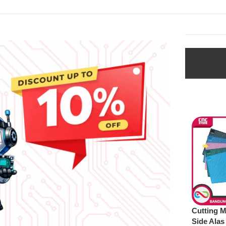
i
Lacak Pesanan
KRILIK A5 LEMBARAN
ALAS SOLDER
Cutting M
MM ACRYLIC BENING
SILICONE ANTI PANAS
Side Alas