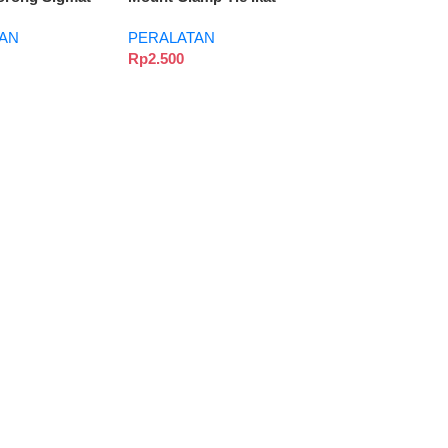
Kabel + Self Adhesive
AN
PERALATAN
Klem
Rp
2.500