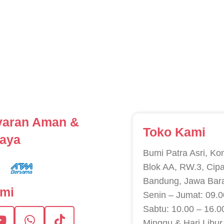
aran Aman &
Toko Kami
caya
Bumi Patra Asri, Ko
Blok AA, RW.3, Cip
Bandung, Jawa Bar
ami
Senin – Jumat: 09.0
Sabtu: 10.00 – 16.0
Minggu & Hari Libur