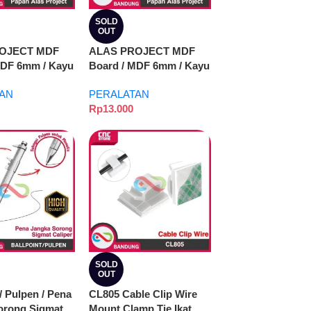
SOLD
OUT
OJECT MDF
ALAS PROJECT MDF
MDF 6mm / Kayu
Board / MDF 6mm / Kayu
X30
Mdf – 20X40
AN
PERALATAN
Rp
13.000
SOLD
OUT
 / Pulpen / Pena
CL805 Cable Clip Wire
orong Sigmat
Mount Clamp Tie Ikat