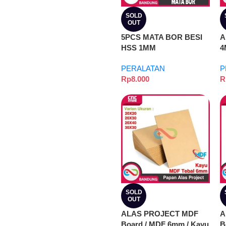
SOLD
OUT
5PCS MATA BOR BESI
A
HSS 1MM
4
T
PERALATAN
P
C
Rp
8.000
R
SOLD
OUT
ALAS PROJECT MDF
A
Board / MDF 6mm / Kayu
B