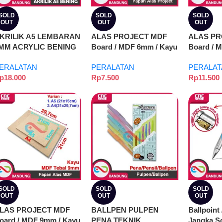
SOLD
SOLD
SOLD
OUT
OUT
OUT
KRILIK A5 LEMBARAN
ALAS PROJECT MDF
ALAS PR
MM ACRYLIC BENING
Board / MDF 6mm / Kayu
Board / 
RANSPARAN MARGA
Mdf – 20X20
Mdf – 20
ERALATAN
PERALATAN
PERALAT
IPTA- 4MM
p
18.000
Rp
7.500
Rp
11.500
SOLD
SOLD
SOLD
OUT
OUT
OUT
LAS PROJECT MDF
BALLPEN PULPEN
Ballpoint
oard / MDF 9mm / Kayu
PENA TEKNIK
Jangka S