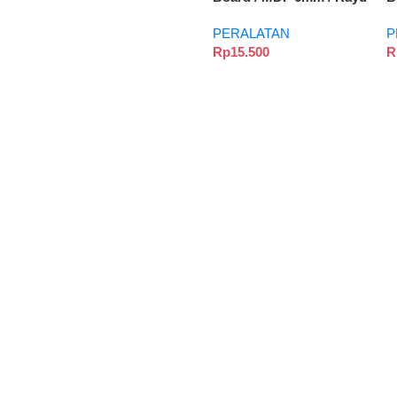
Mdf – 30X30
M
PERALATAN
P
Rp
15.500
R