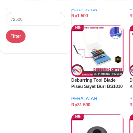
Hitam 3MM x 10MM
T
PERALATAN
P
C
Rp
1.500
R
Filter
Deburring Tool Blade
D
Pisau Sayat Buri BS1010
K
Set – Alat Penghalus
p
PERALATAN
P
untuk Model dan
Rp
31.500
R
Finishing