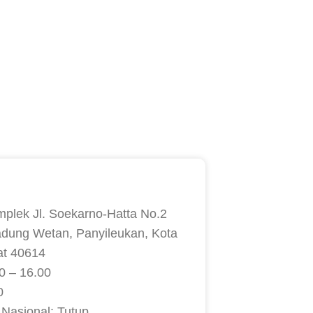
mplek Jl. Soekarno-Hatta No.2
adung Wetan, Panyileukan, Kota
at 40614
0 – 16.00
0
 Nasional: Tutup