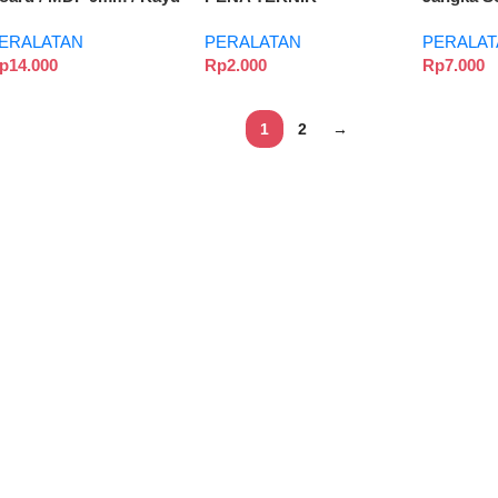
df – A4 21 x 29,7
SKEMATIK
Kaliper
ERALATAN
PERALATAN
PERALAT
p
14.000
Rp
2.000
Rp
7.000
1
2
→