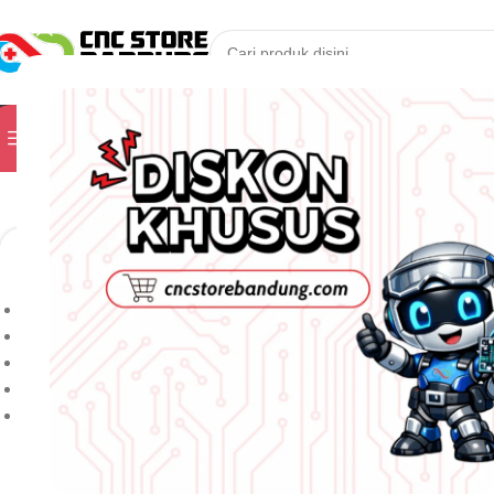
PILIH KATEGORI
Kunjungi Toko Kam
Jelajahi Produk
Kategori
Menampilkan 1–25 dari 41 hasil
ALAT UKUR
Urutkan berdasarkan
ALAT UKUR
Popularitas
Rating Rata-rata
Produk Terbaru
Harga: terendah ke tertinggi
Harga: tertinggi ke terendah
10PCS Baut Sekrup
A
Filter berdasarkan harga
3x10mm – Screw Baut
3