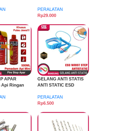
r HIJAU
PVC Paper HITAM
AN
PERALATAN
Rp
29.000
OP APAR
GELANG ANTI STATIS
Api Ringan
ANTI STATIC ESD
n Konslet Mobil
WRIST STRAP
AN
PERALATAN
las AB
ANTISTATIC SERVICE
Rp
6.500
PROTEKSI STATIS