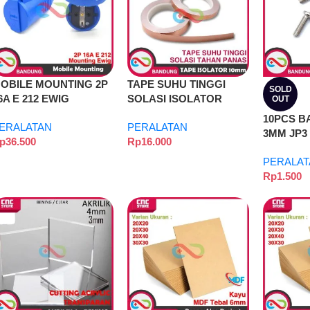
OBILE MOUNTING 2P
TAPE SUHU TINGGI
SOLD
6A E 212 EWIG
SOLASI ISOLATOR
OUT
TAHAN PANAS 10MM
10PCS B
ERALATAN
PERALATAN
UNTUK KOMPONEN,
3MM JP3
p
36.500
Rp
16.000
KABEL 3D PRINTER
10MM
MAKERBOT
PERALAT
Rp
1.500