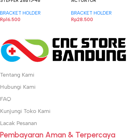
STEPPER 28BYJ-48
ACTUATOR
HOLDER+ULN2003 MODULE
BRACKET HOLDER
BRACKET HOLDER
5V 12V
Rp
16.500
Rp
28.500
Tentang Kami
Hubungi Kami
FAQ
Kunjungi Toko Kami
Lacak Pesanan
Pembayaran Aman & Terpercaya