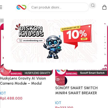
Filters
HuskyLens Gravity AI Vision
SOLD
OUT
Camera Module – Modul
SONOFF SMART SWITCH
Kamera Penglihatan AI untuk
MINIR4 SMART BREAKER
IOT
Raspberry Pi, Arduino, dan
WIRELESS SWITCH SMART
Rp
1.488.000
Microcontroller
IOT
HOME