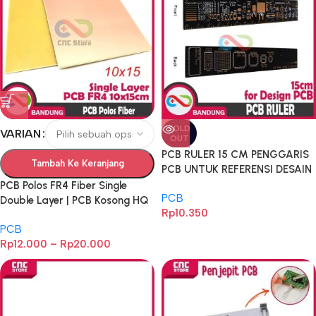
SOLD
VARIAN
OUT
PCB RULER 15 CM PENGGARIS
Tambah Ke Keranjang
PCB UNTUK REFERENSI DESAIN
PCB
PCB Polos FR4 Fiber Single
PCB
Double Layer | PCB Kosong HQ
Rp
10.350
Ukuran 10x15cm & 15x20cm
PCB
untuk Proyek DIY Elektronika
Rp
12.000
–
Rp
20.000