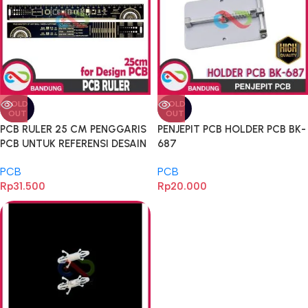
SOLD
SOLD
OUT
OUT
PCB RULER 25 CM PENGGARIS
PENJEPIT PCB HOLDER PCB BK-
PCB UNTUK REFERENSI DESAIN
687
PCB
PCB
PCB
Rp
31.500
Rp
20.000