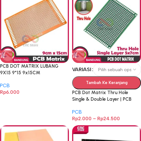
PCB DOT MATRIX LUBANG
VARIASI
9X15 9*15 9x15CM
Tambah Ke Keranjang
PCB
Rp
6.000
PCB Dot Matrix Thru Hole
Single & Double Layer | PCB
Lubang Bolong Matrik Ukuran
PCB
3×7, 4×6, 5×7, 7×9, 8×12, 9×15,
Rp
2.000
–
Rp
24.500
18×12 cm