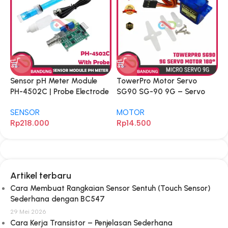
Sensor pH Meter Module
TowerPro Motor Servo
PH-4502C | Probe Electrode
SG90 SG-90 9G – Servo
untuk Arduino, ESP32, DIY
Mini 180° untuk Arduino,
SENSOR
MOTOR
Elektronika & Proyek pH
Robotik & DIY Project
Rp
218.000
Rp
14.500
Measurement
Artikel terbaru
Cara Membuat Rangkaian Sensor Sentuh (Touch Sensor)
Sederhana dengan BC547
29 Mei 2026
Cara Kerja Transistor – Penjelasan Sederhana