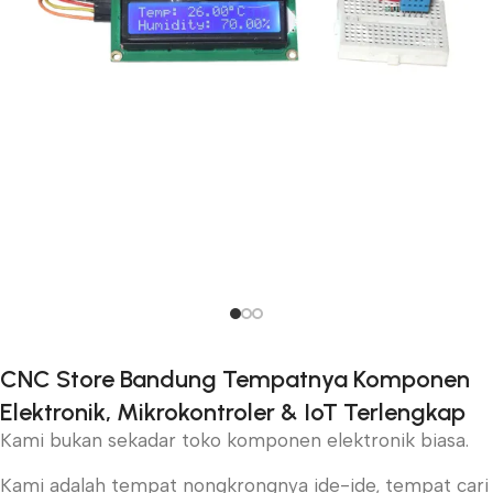
Bangun Proyek Pintar dari Nol
Mulai perjalananmu di dunia elektronik dengan board
CNC Store Bandung Tempatnya Komponen
Arduino. Cocok untuk pemula dan maker yang ingin
Elektronik, Mikrokontroler & IoT Terlengkap
eksplorasi ide jadi nyata
Kami bukan sekadar toko komponen elektronik biasa.
Beli Sekarang
Kami adalah tempat nongkrongnya ide-ide, tempat cari