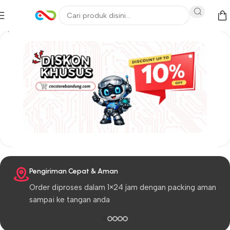
Kategori terlaris
3D PRINTER
DISPLAY
ESP-IOT
MIKROKO
OLER
Pengiriman Cepat & Aman
Order diproses dalam 1×24 jam dengan packing aman
sampai ke tangan anda