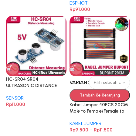
ESP-IOT
CH340 TYPE-C PLUS
Rp
91.000
EXPANSION BASE PLATE
HC-SR04 SR04
VARIAN
ULTRASONIC DISTANCE
MEASURING TRANSDUCER
Tambah Ke Keranjang
SENSOR
SENSOR MODULE
Rp
11.000
Kabel Jumper 40PCS 20CM
Male to Female/Female to
Female/Male to Male
KABEL JUMPER
Dupont – Kabel Koneksi
Rp
9.500
–
Rp
11.500
untuk Breadboard