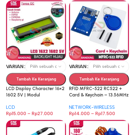
VARIAN
VARIAN
Tambah Ke Keranjang
Tambah Ke Keranjang
LCD Display Character 16×2
RFID MFRC-522 RC522 +
1602 5V | Modul
Card & Keychain – 13.56MHz
Hijau/Biru/Abu Backlight
Module Support / No
LCD
NETWORK-WIRELESS
Pilihan I2C atau Non-I2C
Support e-KTP
Rp
15.000
–
Rp
27.000
Rp
14.000
–
Rp
17.500
untuk Arduino & DIY