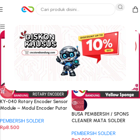
Filters
KY-040 Rotary Encoder Sensor
SOLD
OUT
Module – Modul Encoder Putar
BUSA PEMBERSIH / SPONS
untuk Arduino Nano, Uno,
CLEANER MATA SOLDER
PEMBERSIH SOLDER
Mega 2560
6CM*6CM
Rp
8.500
PEMBERSIH SOLDER