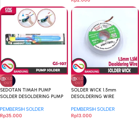
Rp
2.000
SOLD
SOLD
OUT
OUT
SEDOTAN TIMAH PUMP
SOLDER WICK 1.5mm
SOLDER DESOLDERING PUMP
DESOLDERING WIRE
GS-107
PEMBERSIH TIMAH SOLDER
PEMBERSIH SOLDER
PEMBERSIH SOLDER
1.5mm 1.5M
Rp
35.000
Rp
13.000