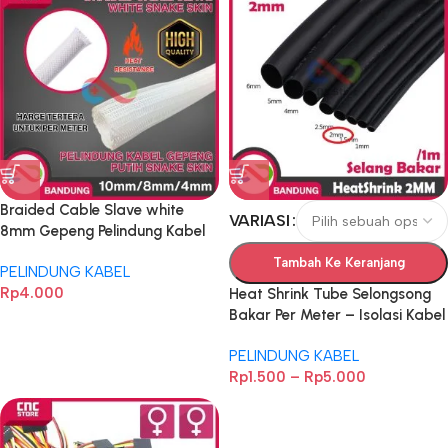
Braided Cable Slave white
VARIASI
8mm Gepeng Pelindung Kabel
Snake Skin
Tambah Ke Keranjang
PELINDUNG KABEL
Rp
4.000
Heat Shrink Tube Selongsong
Bakar Per Meter – Isolasi Kabel
1mm–9mm untuk Elektronik &
PELINDUNG KABEL
DIY
Rp
1.500
–
Rp
5.000